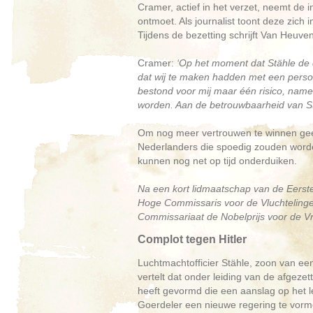
Cramer, actief in het verzet, neemt de 
ontmoet. Als journalist toont deze zich 
Tijdens de bezetting schrijft Van Heuve
Cramer:
‘Op het moment dat Stähle de
dat wij te maken hadden met een persoo
bestond voor mij maar één risico, nam
worden. Aan de betrouwbaarheid van Stähl
Om nog meer vertrouwen te winnen geef
Nederlanders die spoedig zouden word
kunnen nog net op tijd onderduiken.
Na een kort lidmaatschap van de Eers
Hoge Commissaris voor de Vluchtelinge
Commissariaat de Nobelprijs voor de Vred
Complot tegen Hitler
Luchtmachtofficier Stähle, zoon van e
vertelt dat onder leiding van de afgeze
heeft gevormd die een aanslag op het l
Goerdeler een nieuwe regering te vormen