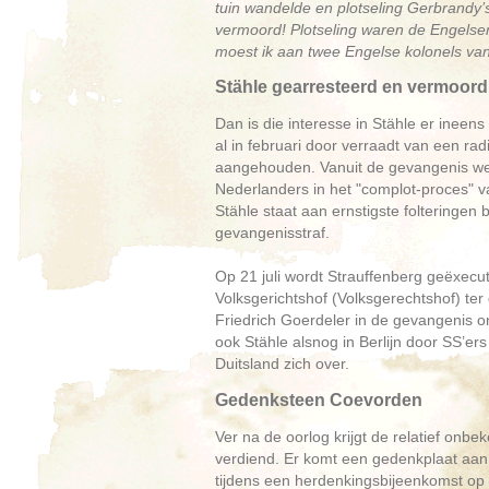
tuin wandelde en plotseling Gerbrandy’
vermoord! Plotseling waren de Engelse
moest ik aan twee Engelse kolonels van d
Stähle gearresteerd en vermoord
Dan is die interesse in Stähle er ineen
al in februari door verraadt van een rad
aangehouden. Vanuit de gevangenis wee
Nederlanders in het "complot-proces" 
Stähle staat aan ernstigste folteringen b
gevangenisstraf.
Op 21 juli wordt Strauffenberg geëxec
Volksgerichtshof (Volksgerechtshof) ter
Friedrich Goerdeler in de gevangenis o
ook Stähle alsnog in Berlijn door SS’er
Duitsland zich over.
Gedenksteen Coevorden
Ver na de oorlog krijgt de relatief onb
verdiend. Er komt een gedenkplaat aan
tijdens een herdenkingsbijeenkomst op 2