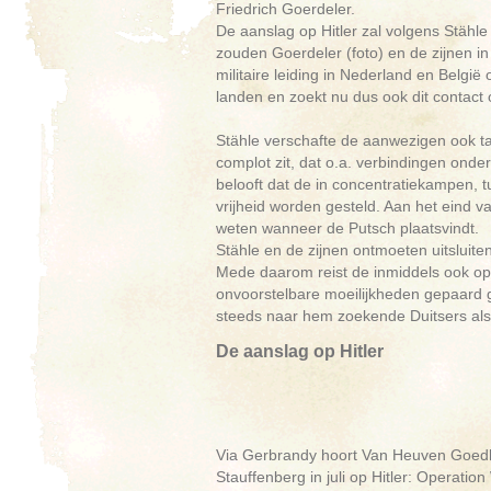
Friedrich Goerdeler.
De aanslag op Hitler zal volgens Stähle
zouden Goerdeler (foto) en de zijnen i
militaire leiding in Nederland en Belgi
landen en zoekt nu dus ook dit contact
Stähle verschafte de aanwezigen ook tal 
complot zit, dat o.a. verbindingen onder
belooft dat de in concentratiekampen, 
vrijheid worden gesteld. Aan het eind 
weten wanneer de Putsch plaatsvindt.
Stähle en de zijnen ontmoeten uitsluit
Mede daarom reist de inmiddels ook o
onvoorstelbare moeilijkheden gepaard g
steeds naar hem zoekende Duitsers als m
De aanslag op Hitler
Via Gerbrandy hoort Van Heuven Goedha
Stauffenberg in juli op Hitler: Operatio