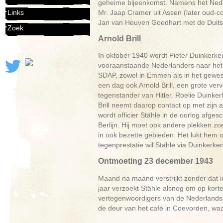
geheime bijeenkomst. Namens het Nede
Mr. Jaap Cramer uit Assen (later oud-c
Links
Jan van Heuven Goedhart met de Duitser
Zoek
Arnold Brill
In oktober 1940 wordt Pieter Duinkerken
vooraanstaande Nederlanders naar het
SDAP, zowel in Emmen als in het gewest
een dag ook Arnold Brill, een grote verv
tegenstander van Hitler. Roelie Duinkerk
Brill neemt daarop contact op met zijn a
wordt officier Stähle in de oorlog afges
Berlijn. Hij moet ook andere plekken z
in ook bezette gebieden. Het lukt hem om
tegenprestatie wil Stähle via Duinkerk
Ontmoeting 23 december 1943
Maand na maand verstrijkt zonder dat i
jaar verzoekt Stähle alsnog om op kort
vertegenwoordigers van de Nederlandse 
de deur van het café in Coevorden, wa