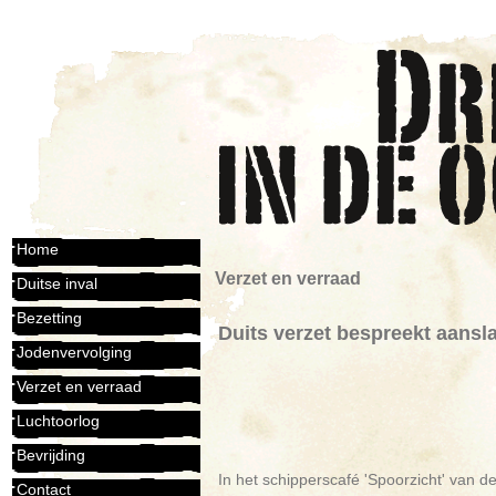
Home
Verzet en verraad
Duitse inval
Bezetting
Duits verzet bespreekt aansl
Jodenvervolging
Verzet en verraad
Luchtoorlog
Bevrijding
In het schipperscafé 'Spoorzicht' van 
Contact