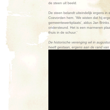
de steen uit beeld.
De steen belandt uiteindelijk ergens i
Coevorden hem. 'We wisten dat hij erge
gemeentewerkplaats', aldus Jan Brinks. 
ondersteund. Het is een marmeren plaat 
thuis in de schuur.'
De historische verenging wil in augustu
heeft gestaan, ergens aan de rand van 