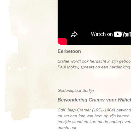
Eerbetoon
Stähle wordt ook herdacht in zijn geb
Paul Mokry, spreekt op een herdenking bi
Gedenkplaat Berlijn
Bewondering Cramer voor Wilhel
CdK Jaap Cramer (1951-1964) bewonder
en zet een foto van hem op zijn kamer.
terzijde stond en kort na de oorlog ove
eerste uur.