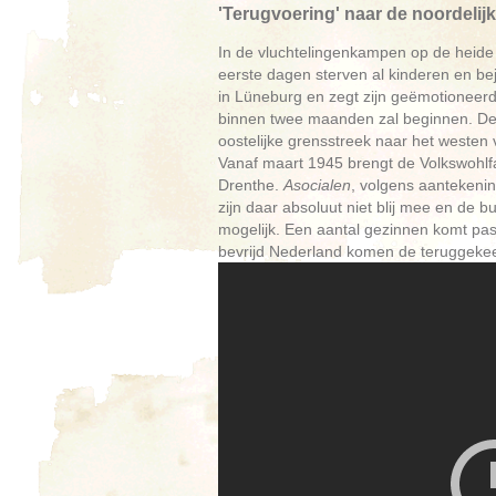
'Terugvoering' naar de noordelij
In de vluchtelingenkampen op de heide 
eerste dagen sterven al kinderen en b
in Lüneburg en zegt zijn geëmotioneerd
binnen twee maanden zal beginnen. De 
oostelijke grensstreek naar het westen 
Vanaf maart 1945 brengt de Volkswohlfa
Drenthe.
Asocialen
, volgens aantekenin
zijn daar absoluut niet blij mee en de b
mogelijk. Een aantal gezinnen komt pas
bevrijd Nederland komen de teruggekee