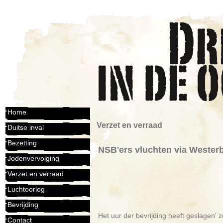
Home
Verzet en verraad
Duitse inval
Bezetting
NSB'ers vluchten via Westerb
Jodenvervolging
Verzet en verraad
Luchtoorlog
Bevrijding
Het uur der bevrijding heeft geslagen'
Contact