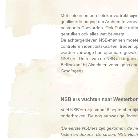
Met fietsen en een fietskar vertrekt bi
geallieerde poging om Arnhem te verove
pastoor in Coevorden. Ook Duitse milit
gebruiken ook alles wat beweegt.
De achtergebleven NSB-mannen moeten
controleren identiteitskaarten, treden
worden vanwege hun openbare geweldda
NSB’ers. De rol van de NSB als organisa
Bellinckhof bij Almelo en vervolgens ga
Groningen)
NSB'ers vuchten naar Westerbor
Veel NSB’ers zijn vanaf 6 september tij
onderbroken. De nog aanwezige Joden
‘De eerste NSB’ers zijn gekomen, de me
kisten en dekens. De stroom NSB-vluchte