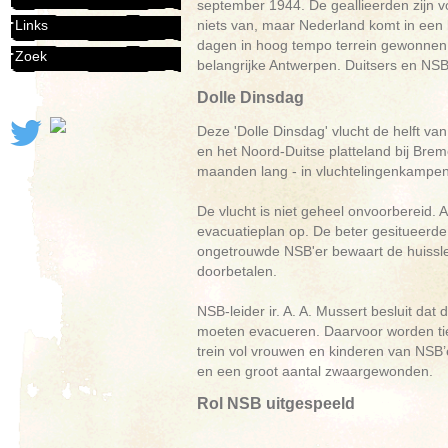
september 1944. De geallieerden zijn 
niets van, maar Nederland komt in een 
Links
dagen in hoog tempo terrein gewonnen. 
Zoek
belangrijke Antwerpen. Duitsers en NS
Dolle Dinsdag
Deze 'Dolle Dinsdag' vlucht de helft va
en het Noord-Duitse platteland bij Bre
maanden lang - in vluchtelingenkampe
De vlucht is niet geheel onvoorbereid
evacuatieplan op. De beter gesitueerd
ongetrouwde NSB'er bewaart de huissl
doorbetalen.
NSB-leider ir. A. A. Mussert besluit dat
moeten evacueren. Daarvoor worden tien
trein vol vrouwen en kinderen van NSB’
en een groot aantal zwaargewonden.
Rol NSB uitgespeeld