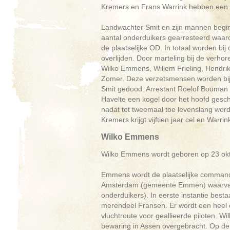
Kremers en Frans Warrink hebben een a
Landwachter Smit en zijn mannen begin
aantal onderduikers gearresteerd waa
de plaatselijke OD. In totaal worden bi
overlijden. Door marteling bij de verho
Wilko Emmens, Willem Frieling, Hendri
Zomer. Deze verzetsmensen worden bij 
Smit gedood. Arrestant Roelof Bouman 
Havelte een kogel door het hoofd gesch
nadat tot tweemaal toe levenslang wordt
Kremers krijgt vijftien jaar cel en Warrin
Wilko Emmens
Wilko Emmens wordt geboren op 23 okto
Emmens wordt de plaatselijke commanda
Amsterdam (gemeente Emmen) waarvan hi
onderduikers). In eerste instantie best
merendeel Fransen. Er wordt een heel eff
vluchtroute voor geallieerde piloten. 
bewaring in Assen overgebracht. Op de 