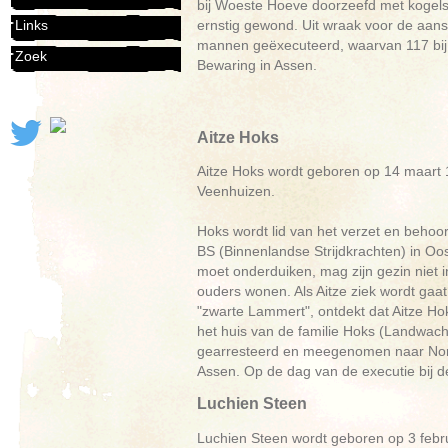
bij Woeste Hoeve doorzeefd met kogels.
ernstig gewond. Uit wraak voor de aans
Links
mannen geëxecuteerd, waarvan 117 bij 
Zoek
Bewaring in Assen.
Aitze Hoks
Aitze Hoks wordt geboren op 14 maart 190
Veenhuizen.
Hoks wordt lid van het verzet en behoo
BS (Binnenlandse Strijdkrachten) in Oost
moet onderduiken, mag zijn gezin niet in
ouders wonen. Als Aitze ziek wordt gaa
"zwarte Lammert", ontdekt dat Aitze Ho
het huis van de familie Hoks (Landwacht
gearresteerd en meegenomen naar Norg.
Assen. Op de dag van de executie bij de
Luchien Steen
Luchien Steen wordt geboren op 3 febru