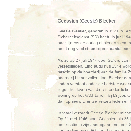
Geessien (Geesje) Bleeker
Geesje Bleeker, geboren in 1921 in Term
Sicherheitsdienst (SD) heeft, in juni 1
haar tijdens de oorlog al niet en stemt
heeft nog veel steun bij een aantal mense
Als ze op 27 juli 1944 door SD'ers van 
verzetslieden. Eind augustus 1944 wo
terecht op de boerderij van de familie 
boerderij binnenvallen, laat Bleeker ee
Joden verstopt onder de bedstee waarin G
liggen het leven van die vijf onderduik
woning op het VAM-terrein bij Drijber. 
dan opnieuw Drentse verzetslieden en 
In totaal verraadt Geesje Bleeker mins
Op 21 mei 1946 staat Geessien als 25 ja
een relatie te zijn aangegaan met een 
verhouding enige tijd aan de gang is zou 