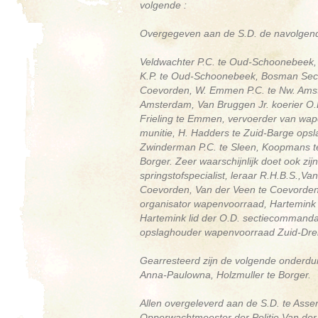
volgende :
Overgegeven aan de S.D. de navolgen
Veldwachter P.C. te Oud-Schoonebeek,
K.P. te Oud-Schoonebeek, Bosman Sect
Coevorden, W. Emmen P.C. te Nw. Amste
Amsterdam, Van Bruggen Jr. koerier O.
Frieling te Emmen, vervoerder van wap
munitie, H. Hadders te Zuid-Barge ops
Zwinderman P.C. te Sleen, Koopmans te 
Borger. Zeer waarschijnlijk doet ook zi
springstofspecialist, leraar R.H.B.S.,
Coevorden, Van der Veen te Coevorden,
organisator wapenvoorraad, Hartemink
Hartemink lid der O.D. sectiecommanda
opslaghouder wapenvoorraad Zuid-Dren
Gearresteerd zijn de volgende onderdu
Anna-Paulowna, Holzmuller te Borger.
Allen overgeleverd aan de S.D. te Asse
Opperwachtmeester der Politie Van der