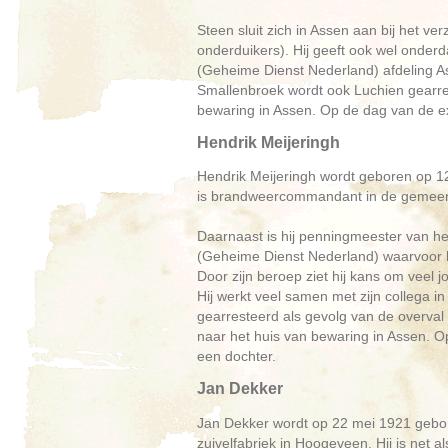
Steen sluit zich in Assen aan bij het ver
onderduikers). Hij geeft ook wel onde
(Geheime Dienst Nederland) afdeling As
Smallenbroek wordt ook Luchien gearres
bewaring in Assen. Op de dag van de ex
Hendrik Meijeringh
Hendrik Meijeringh wordt geboren op 12
is brandweercommandant in de gemeen
Daarnaast is hij penningmeester van 
(Geheime Dienst Nederland) waarvoor hi
Door zijn beroep ziet hij kans om veel
Hij werkt veel samen met zijn collega 
gearresteerd als gevolg van de overval
naar het huis van bewaring in Assen. Op
een dochter.
Jan Dekker
Jan Dekker wordt op 22 mei 1921 gebore
zuivelfabriek in Hoogeveen. Hij is net als