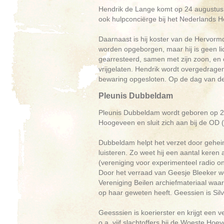
Hendrik de Lange komt op 24 augustus 
ook hulpconciërge bij het Nederlands
Daarnaast is hij koster van de Hervormd
worden opgeborgen, maar hij is geen li
gearresteerd, samen met zijn zoon, en
vrijgelaten. Hendrik wordt overgedragen
bewaring opgesloten. Op de dag van de e
Pleunis Dubbeldam
Pleunis Dubbeldam wordt geboren op 20 
Hoogeveen en sluit zich aan bij de OD (
Dubbeldam helpt het verzet door gehei
luisteren. Zo weet hij een aantal keren
(vereniging voor experimenteel radio o
Door het verraad van Geesje Bleeker wo
Vereniging Beilen archiefmateriaal waaru
op haar geweten heeft. Geessien is Silv
Geesssien is koerierster en krijgt een v
o.a. vijf slachtoffers bij de Woeste Ho