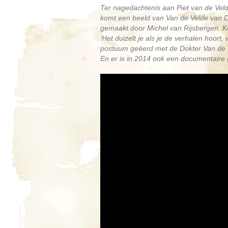
Ter nagedachtenis aan Piet van de Veld
komt een beeld van Van de Velde van D
gemaakt door Michel van Rijsbergen. K
‘Het duizelt je als je de verhalen hoor
postuum geëerd met de Dokter Van de 
En er is in 2014 ook een documentaire 