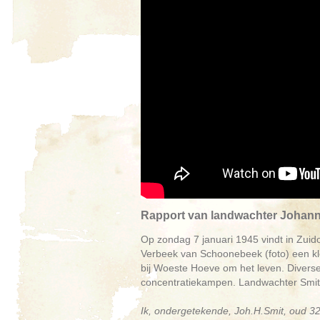
Rapport van landwachter Johann
Op zondag 7 januari 1945 vindt in Zui
Verbeek van Schoonebeek (foto) een kl
bij Woeste Hoeve om het leven. Divers
concentratiekampen. Landwachter Smit (3
Ik, ondergetekende, Joh.H.Smit, oud 3