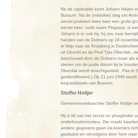
Na de capitulatie komt Johann Heijen in 
Bussum. Na de (mislukte) slag om Arnhem
verzet probeert twee keer een grote gro
eerste keer, code naam Pegasus, is een
Johann is er ook bij, hij zou naar bevrij
handen van de Duitsers op 18 november
in Velp naar de Kruisberg in Doetinche
uit Utrecht en de Pool Tjes Oberdak, vli
beschouwd door de Duitsers maar als ter
stenen om de juiste datum bij te houde
Oberdak wordt terechtgesteld. Pas in 2
geïdentificeerd.) Op 21 juni 1945 word
begraafplaats van Bussum.
Stoffer Holtjer
Gemeenteveldwachter Stoffer Holtjer w
Hij is lid van het verzet en ploegleide
onderhoudsmonteur. Die maakt kaarten
andere gegevens gaan via koeriers richt
geplaatst en vervolgens door hem naa