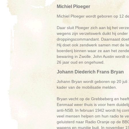
Michiel Ploeger
Michiel Ploeger wordt geboren op 12 de
Daar sluit Ploeger zich aan bij het verz
wegens zijn verzetswerk duikt hij onder 
droppingscommandant. Daarnaast doet h
Hij doet ook zendwerk samen met de Ie
boerderij binnen waar ze aan het zende
bewaring in Zwolle. John Austin wordt o
26 jaar oud en ongehuwd.
Johann Diederich Frans Bryan
Johann Bryan wordt geboren op 20 juli
kader van de mobilisatie melden.
Bryan vecht op de Grebbeberg en heeft
Eenmaal weer thuis is voor hem duidelijk
anti-NSB. In februari 1942 wordt hij co
veel mensen helpen om hun radio te verbe
geluisterd naar Radio Oranje op de BBC.
wapens en munitie buit. In november 19