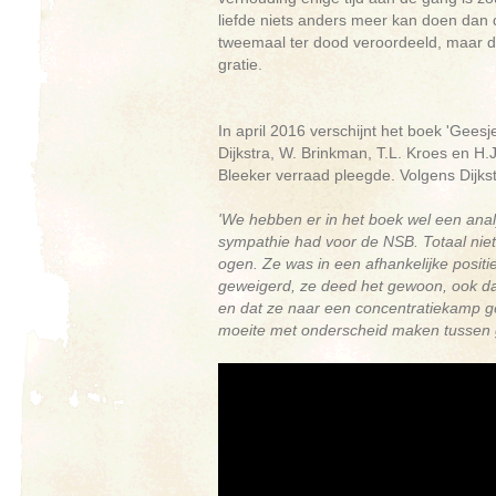
liefde niets anders meer kan doen dan 
tweemaal ter dood veroordeeld, maar die
gratie.
In april 2016 verschijnt het boek 'Gee
Dijkstra, W. Brinkman, T.L. Kroes en H
Bleeker verraad pleegde. Volgens Dijkst
'We hebben er in het boek wel een ana
sympathie had voor de NSB. Totaal niet
ogen. Ze was in een afhankelijke positi
geweigerd, ze deed het gewoon, ook da
en dat ze naar een concentratiekamp g
moeite met onderscheid maken tussen g