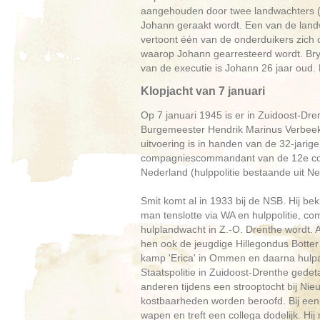
aangehouden door twee landwachters (N
Johann geraakt wordt. Een van de land
vertoont één van de onderduikers zich o
waarop Johann gearresteerd wordt. Bry
van de executie is Johann 26 jaar oud. 
Klopjacht van 7 januari
Op 7 januari 1945 is er in Zuidoost-Dre
Burgemeester Hendrik Marinus Verbeek 
uitvoering is in handen van de 32-jarig
compagniescommandant van de 12e comp
Nederland (hulppolitie bestaande uit N
Smit komt al in 1933 bij de NSB. Hij bekl
man tenslotte via WA en hulppolitie,
hulplandwacht in Z.-O. Drenthe wordt. A
hen ook de jeugdige Hillegondus Botter 
kamp 'Erica' in Ommen en daarna hulpa
Staatspolitie in Zuidoost-Drenthe gede
anderen tijdens een strooptocht bij Ni
kostbaarheden worden beroofd. Bij een 
wapen en treft een collega dodelijk. H