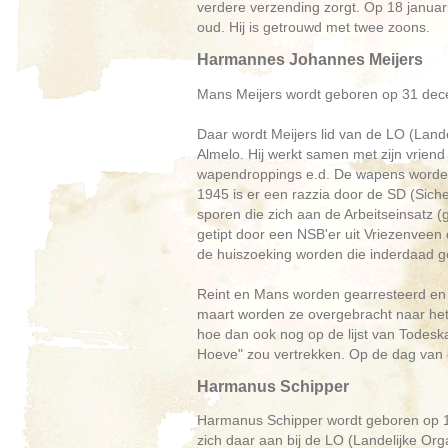
verdere verzending zorgt. Op 18 januari
oud. Hij is getrouwd met twee zoons.
Harmannes Johannes Meijers
Mans Meijers wordt geboren op 31 dece
Daar wordt Meijers lid van de LO (Land
Almelo. Hij werkt samen met zijn vriend
wapendroppings e.d. De wapens worden 
1945 is er een razzia door de SD (Sich
sporen die zich aan de Arbeitseinsatz (
getipt door een NSB'er uit Vriezenveen 
de huiszoeking worden die inderdaad 
Reint en Mans worden gearresteerd en 
maart worden ze overgebracht naar het
hoe dan ook nog op de lijst van Tode
Hoeve" zou vertrekken. Op de dag van 
Harmanus Schipper
Harmanus Schipper wordt geboren op 13
zich daar aan bij de LO (Landelijke Org