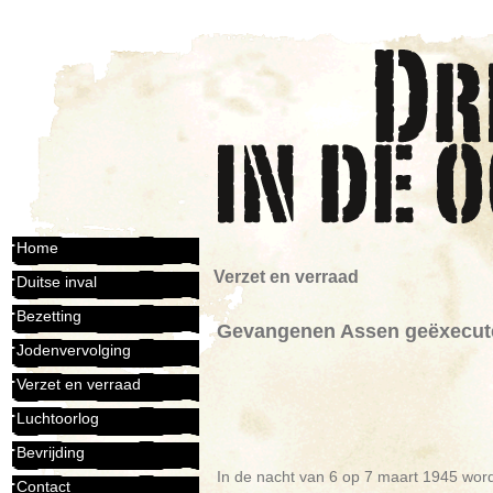
Home
Verzet en verraad
Duitse inval
Bezetting
Gevangenen Assen geëxecute
Jodenvervolging
Verzet en verraad
Luchtoorlog
Bevrijding
In de nacht van 6 op 7 maart 1945 wor
Contact