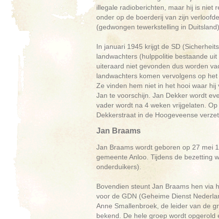
illegale radioberichten, maar hij is nie
onder op de boerderij van zijn verloofd
(gedwongen tewerkstelling in Duitsland).
In januari 1945 krijgt de SD (Sicherheits
landwachters (hulppolitie bestaande uit 
uiteraard niet gevonden dus worden va
landwachters komen vervolgens op het i
Ze vinden hem niet in het hooi waar hij 
Jan te voorschijn. Jan Dekker wordt eve
vader wordt na 4 weken vrijgelaten. O
Dekkerstraat in de Hoogeveense verze
Jan Braams
Jan Braams wordt geboren op 27 mei 1897
gemeente Anloo. Tijdens de bezetting wo
onderduikers).
Bovendien steunt Jan Braams hen via he
voor de GDN (Geheime Dienst Nederland
Anne Smallenbroek, de leider van de g
bekend. De hele groep wordt opgerold 