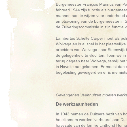
Burgemeester François Marinus van Panth
februari 1944 zijn functie als burgemees
mannen aan te wijzen voor onderhoud aan
ambtswoning van de burgemeester in St
de Zuiveringscommissie in zijn functie
Lambertus Schelte Carper moet als polit
Wolvega en is al snel in het plaatselijk
arbeiders van Wolvega naar Steenwijk b
de gelegenheid te vluchten. Toen we in
terug gegaan naar Wolvega, terwiji het 
in Havelte aangekomen. Er moest dan o
begeleiding geweigerd en er is me niet
Gevangenen Veenhuizen moeten werken 
De werkzaamheden
In 1943 nemen de Duitsers bezit van hot
hotelkamers worden 'verhuurd' aan Duits
havezate van de familie Linthorst Homan