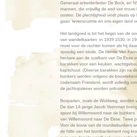
Generaal-arbeiderleider De Bock, en 
mannen, die vrijwillig de eed van trouw
oosten. De plechtigheid vindt plaats o
gaan 'levensruimte en ons eigen land v
Het landgoed is tot het begin van de oo
van wandelkaarten: in 1939 1530, in 19
moet voor de rechter komen als hij da
spoedig een einde. De familie Van Kar
hectare aan de zuidkant van De Eese 
barakken voor een keuken, wachtgebou
kapschuur. (Diverse barakken zijn na d
bunkers worden volgens de bouwtekening
codenaam Friesland, wordt volledig om
de jachtopziener worden ontruimd.
Bospaden, zoals de Woldweg, worden v
De dan 14-jarige Jacob Veenman breng
spoor bij Willemsoord naar de bunkers. '
van Willemsoord naar De Eese. Twee pa
Voor de bouw van de munitiebunkers wo
de hitte van het bombardement nog krom