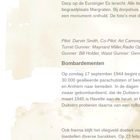
Darp op de Eursinger Es terecht. Alle 
begraafplaats Margraten. Bij dorpshui
een monument onthuld. De foto's met d
Pilot: Darvin Smith, Co-Pilot: Art Cam
Turret Gunner: Maynard Miller,Radio Op
Gunner: Bill Holder, Waist Gunner: Gen
Bombardementen
Op zondag 17 september 1944 begint de
30.000 geallieerde parachutisten of b
en Arnhem naar beneden. In de dagen d
zwaar gebombardeerd, dat de Duitsers
maart 1945 is Havelte aan de beurt, e
Duitsers proberen daarna van een rol
Ook hierna blijft het vliegveld doelwit
toestellen diverse barakken. Op 23 febr