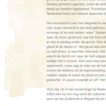
Dankzij geheime agenten, zoals de onderw
detail op kaarten ingetekend. Poortm
Nederland foto’s en riskeert daarmee z
Het vooruitzicht over het vliegveld te w
niet, maar niemand is als held gebore
smoesje of ze ook wisten, waar “Jansen
naar de muur gestuurd, wat me best uit
er iets in aanleg onder de grond. Ook
gleed ik de diepte in. Het geval was ee
nu niet direct, al was hier niemand. Het g
was ik de bocht om naar de half uitgeg
nodige foto’s nemen. Een eind weg was 
opgemerkt, maar zag ze later op de foto
schoot de telelens uit de bajonet­vatti
redden stapte ik naast de plank en zat 
gedachte “zo gauw mogelijk er uit!” Het
Voor zijn rol in het verzet krijgt hij 
1963 wint hij ook nog eens de culturele 
auto op het Zuideinde in Meppel bij de 