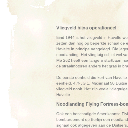
Vliegveld bijna operationeel
Eind 1944 is het vliegveld in Havelte we
zetten dan nog op beperkte schaal de e
Havelte in principe aangelegd. Die jager
noodlanding. Het vliegtuig schiet wel 
Me 262 heeft een langere startbaan nod
de straalmotoren anders het gras in br
De eerste eenheid die kort van Havelte
eenheid, 4./NJG 1. Maximaal 50 Duitse 
vliegveld nooit. Het zijn veelal vliegt
Havelte.
Noodlanding Flying Fortress-b
Ook een beschadigde Amerikaanse Flyi
bombardement op Berlijn een noodlandin
signaal ook afgegeven aan de Duitsers