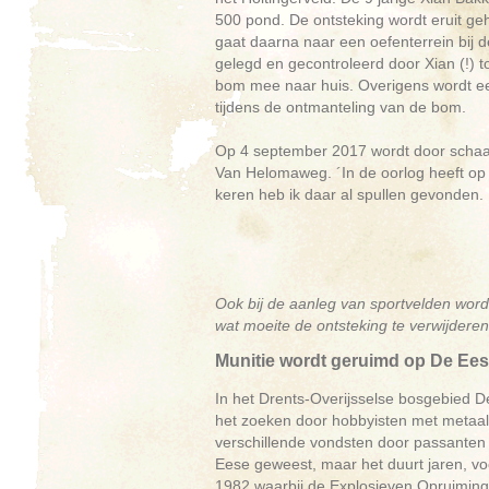
500 pond. De ontsteking wordt eruit g
gaat daarna naar een oefenterrein bij 
gelegd en gecontroleerd door Xian (!) to
bom mee naar huis. Overigens wordt e
tijdens de ontmanteling van de bom.
Op 4 september 2017 wordt door schaa
Van Helomaweg. ´In de oorlog heeft op d
keren heb ik daar al spullen gevonden. 
Ook bij de aanleg van sportvelden word
wat moeite de ontsteking te verwijdere
Munitie wordt geruimd op De Ee
In het Drents-Overijsselse bosgebied D
het zoeken door hobbyisten met metaalde
verschillende vondsten door passanten 
Eese geweest, maar het duurt jaren, voo
1982 waarbij de Explosieven Opruiming