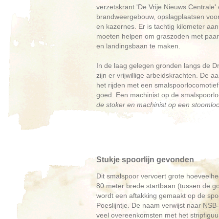
verzetskrant 'De Vrije Nieuws Centrale
brandweergebouw, opslagplaatsen voor
en kazernes. Er is tachtig kilometer a
moeten helpen om graszoden met paard-
en landingsbaan te maken.
In de laag gelegen gronden langs de D
zijn er vrijwillige arbeidskrachten. De 
het rijden met een smalspoorlocomotief 
goed. Een machinist op de smalspoorlo
de stoker en machinist op een stoomloco
Stukje spoorlijn gevonden
Dit smalspoor vervoert grote hoeveelhed
80 meter brede startbaan (tussen de gol
wordt een aftakking gemaakt op de spoo
Poeslijntje. De naam verwijst naar NSB
veel overeenkomsten met het stripfiguu