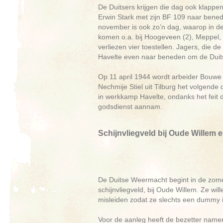
De Duitsers krijgen die dag ook klappe
Erwin Stark met zijn BF 109 naar benede
november is ook zo’n dag, waarop in d
komen o.a. bij Hoogeveen (2), Meppel,
verliezen vier toestellen. Jagers, die
Havelte even naar beneden om de Duits
Op 11 april 1944 wordt arbeider Bouwe 
Nechmije Stiel uit Tilburg het volgende
in werkkamp Havelte, ondanks het feit 
godsdienst aannam.
Schijnvliegveld bij Oude Willem 
De Duitse Weermacht begint in de zome
schijnvliegveld, bij Oude Willem. Ze wil
misleiden zodat ze slechts een dummy i
Voor de aanleg heeft de bezetter namen