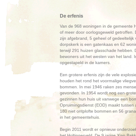
De erfenis
Van de 968 woningen in de gemeente Have
of meer door oorlogsgeweld getroffen
zijn afgebrand, 5 geheel of gedeeltelij
dorpskerk is een gatenkaas en 62 woni
terwijl 291 huizen glasschade hebben.
bewoners uit het westen van het land. 
opgestapeld in de kamers.
Een grotere erfenis zijn de vele explos
houden het rond het voormalige vliegv
bommen. In mei 1946 raken zes mensen
gevonden. In 1954 wordt nog een grote 
gezinnen hun huis uit vanwege een bom
Opruimingsdienst (EOD) maakt tussen ap
180 niet ontplofte bommen en 56 grana
in het gemeentehuis.
Begin 2011 wordt er opnieuw onderzoe
het Holtingerveld. De 9 jarige Xian Bak