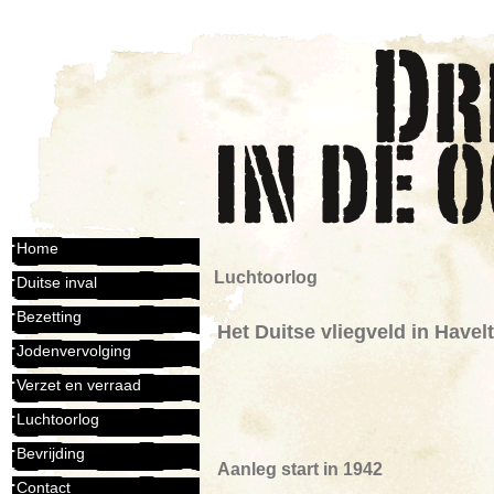
Home
Luchtoorlog
Duitse inval
Bezetting
Het Duitse vliegveld in Havel
Jodenvervolging
Verzet en verraad
Luchtoorlog
Bevrijding
Aanleg start in 1942
Contact