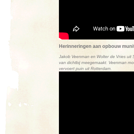
Herinneringen aan opbouw muni
Jakob Veenman en Wolter de Vries uit 
van dichtbij meegemaakt. Veenman moet
vervoert puin uit Rotterdam.