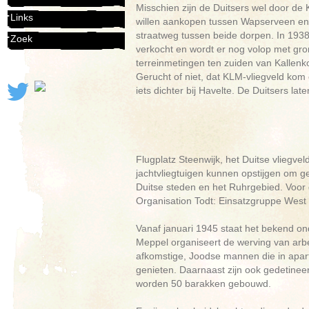
Misschien zijn de Duitsers wel door d
Links
willen aankopen tussen Wapserveen en 
straatweg tussen beide dorpen. In 193
Zoek
verkocht en wordt er nog volop met gr
terreinmetingen ten zuiden van Kallenk
Gerucht of niet, dat KLM-vliegveld kom e
iets dichter bij Havelte. De Duitsers la
Flugplatz Steenwijk, het Duitse vliegve
jachtvliegtuigen kunnen opstijgen om g
Duitse steden en het Ruhrgebied. Voor 
Organisation Todt: Einsatzgruppe West 
Vanaf januari 1945 staat het bekend o
Meppel organiseert de werving van arbei
afkomstige, Joodse mannen die in apar
genieten. Daarnaast zijn ook gedetine
worden 50 barakken gebouwd.