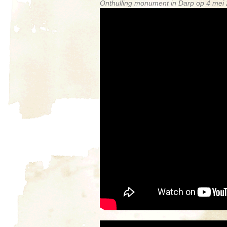
Onthulling monument in Darp op 4 mei