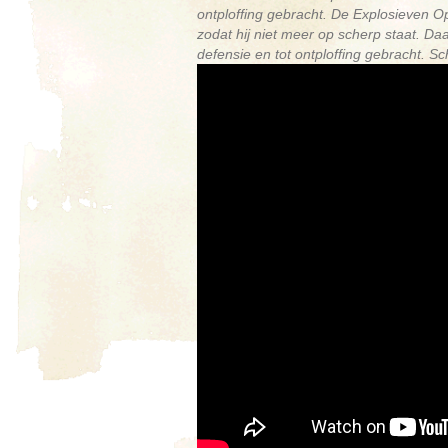
ontploffing gebracht. De Explosieven O
zodat hij niet meer op scherp staat. D
defensie en tot ontploffing gebracht. 