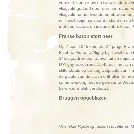
vernield, een vrouw en twee kinderen 
vliegveld gedood door een boordvuur van
vliegveld na het tweede bombardement
in Havelte zijn rijp voor de sloop en d
met bomkraters en is dus onbruikbaar.
Franse baron stort neer
Op 7 april 1945 komt de 24-jarige Frans
Picot de Moras D’Aligny bij Havelte om 
345 squadron een aanval uit op objecte
D’Aligny wordt rond 15.45 uur met zijn 
stilte plaats op de begraafplaats van H
de plaats van de crash onthullen famil
samenwerking met de gemeente Westerve
bereikbare plek verplaatst.
Bruggen opgeblazen
Vernielde Pijlebrug tussen Havelte en 