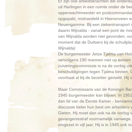
Er zijn ook arbeidskrachten die onderdu
uit Harlingen in een ruimte onder de be
opperwachtmeester en postcommandant 
opgepakt, mishandeld in Heerenveen e
Neuengamme. Bij een ziekentransport in
daarin Wijnalda - vanaf een pont de rivi
van Wijnalda worden niet gevonden, voo
moment dat de Duitsers bij de schuilpl
Wijnalda)
De burgemeester Jetze Tjalma van Hoog
vervolgens 190 mannen niet op komen d
zuiveringscommissie is na de oorlog uit
beschuldigingen tegen Tjalma binnen. 
voorbaat al bij de bezetter gemeld. Hij
Maar Commissaris van de Koningin Baron
1945 burgemeester kan blijven. In 1951 
dan lid van de Eerste Kamer - benoem
discussie beter hun best om arbeiders 
Gieten. Hij moet dan ook na de oorlog vo
gevangenisstraf voornamelijk vanwege zi
omgezet in vijf jaar. Hij is in 1945 oo