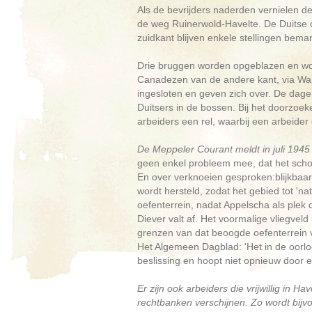
Als de bevrijders naderden vernielen de
de weg Ruinerwold-Havelte. De Duitse 
zuidkant blijven enkele stellingen bema
Drie bruggen worden opgeblazen en wor
Canadezen van de andere kant, via Wap
ingesloten en geven zich over. De dage
Duitsers in de bossen. Bij het doorzo
arbeiders een rel, waarbij een arbeider
De Meppeler Courant meldt in juli 1945
geen enkel probleem mee, dat het schon
En over verknoeien gesproken:blijkbaar
wordt hersteld, zodat het gebied tot 'n
oefenterrein, nadat Appelscha als plek 
Diever valt af. Het voormalige vliegve
grenzen van dat beoogde oefenterrein va
Het Algemeen Dagblad: 'Het in de oorl
beslissing en hoopt niet opnieuw door e
Er zijn ook arbeiders die vrijwillig in
rechtbanken verschijnen. Zo wordt bijvoo