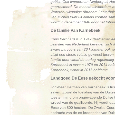
geëist. Ook timmerman Nimberg uit Hav
gearresteerd. De meeste uitvoerders v
Waterbouwkundige Abraham Lesterhuis u
Jan Michiel Bunt uit Almelo vormen sa
wordt in december 1946 door het tribun
De familie Van Karnebeek
Prins Bernhard is in 1947 deelnemer aa
paarden van Nederland bereiden zich da
zware parcours van 28 kilometer ook we
altijd een sterke relatie geweest tussen
familie doet vanaf de oorlog regelmatig
Karnebeek is tussen 1979 en 2014 hofd
Karnebeek, wordt in 2013 hofdame.
Landgoed De Eese gekocht voor 
Jonkheer Herman van Karnebeek is tus
zaken. Zowel de toelating van de Duitse
toestemming om ongewapende Duitse troe
wrevel van de geallieerde. Hij wordt d
Eese van 800 hectare. De Zwolse Couran
opdracht van de ex-kroonprins van Duit