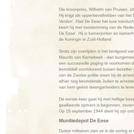
Die kroonprins, Wilhelm van Pruisen, z
Hij krijgt als opperbevelhebber van het 
Verdun'. Had De Eese het luxe toevlu
keert hij met toestemming van de Nede
De Eese'. Hij is kamerjonker en kamerh
de Koningin in Zuid-Holland.
Sinds zijn overlijden is het landgoed v
Maurits van Karnebeek - dan burgemees
een succesvolle poging te voorkomen d
bemiddelt voortdurend tussen bezetter 
van de Zwolse politie eisen bij de arres
alhier nog bevindende Joden te arrest
van hem geëist dwangarbeiders te levere
De eerste keer gaat hij met heftige bez
geallieerde opmars is begonnen, zevenh
Op 15 september 1944 dient hij zijn ont
Munitiedepot De Eese
Duitse militairen zien ze in de oorlog 