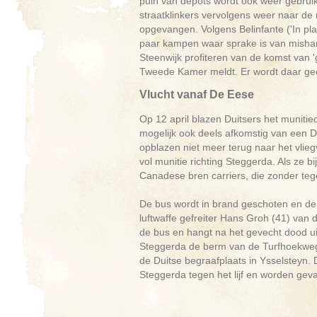
puin van depots wordt ook weer gebruik
straatklinkers vervolgens weer naar d
opgevangen. Volgens Belinfante ('In pla
paar kampen waar sprake is van mishand
Steenwijk profiteren van de komst van '
Tweede Kamer meldt. Er wordt daar ge
Vlucht vanaf De Eese
Op 12 april blazen Duitsers het munitie
mogelijk ook deels afkomstig van een 
opblazen niet meer terug naar het vlie
vol munitie richting Steggerda. Als ze 
Canadese bren carriers, die zonder te
De bus wordt in brand geschoten en de 
luftwaffe gefreiter Hans Groh (41) van
de bus en hangt na het gevecht dood uit
Steggerda de berm van de Turfhoekweg 
de Duitse begraafplaats in Ysselsteyn. 
Steggerda tegen het lijf en worden g