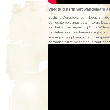
Vliegtuig herinnert wandelaars a
Stichting Dorpsbelangen Hoogersmilde 
een echte belevingsroute maken. Daaro
aan het schijnvliegveld bij Oude Willem
handelaar in afgeschreven vliegtuigen u
lesvliegtuigje opknappen en overspuiten
namaak-Spitfire met de neus naar beneden