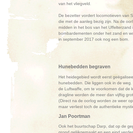
van het vliegveld.
De bezetter vordert locomotieven van Sp
die met de aanleg bezig zijn. Na de oorl
midden in het bos van het Uffelterzand 
bombardementen onder het zand en word
in september 2017 ook nog een bom.
Hunebedden begraven
Het heidegebied wordt eerst geëgalisee
hunebedden. Die liggen ook in de weg. 
de Luftwaffe, om te voorkomen dat de k
dragline worden de meer dan vijftig gro
(Direct na de oorlog worden ze weer op
maar verliest toch de authentieke mysti
Jan Poortman
Ook het buurtschap Darp, dat op de gep
grond gelijkgemaakt en een eind verder