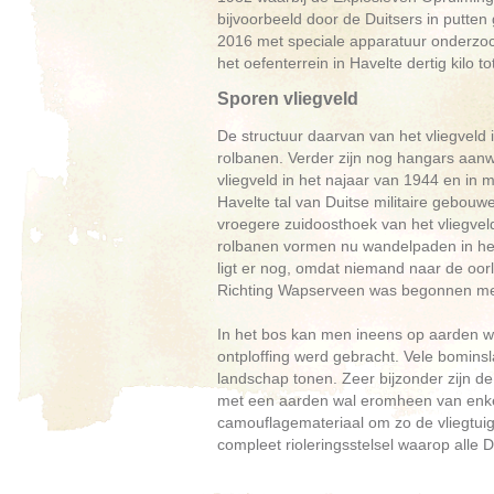
bijvoorbeeld door de Duitsers in putte
2016 met speciale apparatuur onderzoc
het oefenterrein in Havelte dertig kilo t
Sporen vliegveld
De structuur daarvan van het vliegveld
rolbanen. Verder zijn nog hangars aan
vliegveld in het najaar van 1944 en in 
Havelte tal van Duitse militaire gebou
vroegere zuidoosthoek van het vliegvel
rolbanen vormen nu wandelpaden in het 
ligt er nog, omdat niemand naar de oor
Richting Wapserveen was begonnen met
In het bos kan men ineens op aarden wa
ontploffing werd gebracht. Vele bominsl
landschap tonen. Zeer bijzonder zijn de
met een aarden wal eromheen van enke
camouflagemateriaal om zo de vliegtuig
compleet rioleringsstelsel waarop alle 