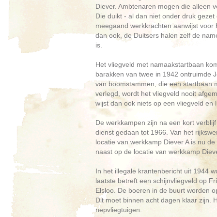
Diever. Ambtenaren mogen die alleen 
Die duikt - al dan niet onder druk gezet 
meegaand werkkrachten aanwijst voor h
dan ook, de Duitsers halen zelf de name
is.
Het vliegveld met namaakstartbaan kom
barakken van twee in 1942 ontruimde J
van boomstammen, die een startbaan mo
verlegd, wordt het vliegveld nooit afge
wijst dan ook niets op een vliegveld en 
.
De werkkampen zijn na een kort verbli
dienst gedaan tot 1966. Van het rijksw
locatie van werkkamp Diever A is nu d
naast op de locatie van werkkamp Dieve
In het illegale krantenbericht uit 1944
laatste betreft een schijnvliegveld op
Elsloo. De boeren in de buurt worden 
Dit moet binnen acht dagen klaar zijn. 
nepvliegtuigen.